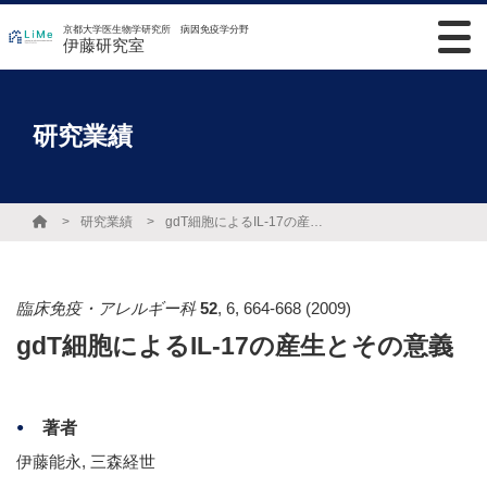
京都大学医生物学研究所 病因免疫学分野
伊藤研究室
研究業績
研究業績
gdT細胞によるIL-17の産生とその意義
臨床免疫・アレルギー科
52
,
6
,
664-668
(2009)
gdT細胞によるIL-17の産生とその意義
著者
伊藤能永, 三森経世