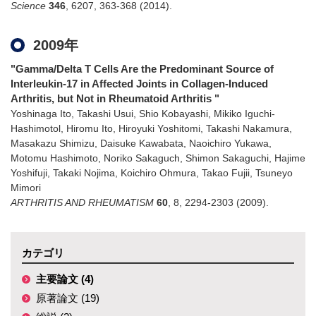
Science
346
,
6207
,
363-368
(2014)
.
2009年
"Gamma/Delta T Cells Are the Predominant Source of
Interleukin-17 in Affected Joints in Collagen-Induced
Arthritis, but Not in Rheumatoid Arthritis "
Yoshinaga Ito, Takashi Usui, Shio Kobayashi, Mikiko Iguchi-
Hashimotol, Hiromu Ito, Hiroyuki Yoshitomi, Takashi Nakamura,
Masakazu Shimizu, Daisuke Kawabata, Naoichiro Yukawa,
Motomu Hashimoto, Noriko Sakaguch, Shimon Sakaguchi, Hajime
Yoshifuji, Takaki Nojima, Koichiro Ohmura, Takao Fujii, Tsuneyo
Mimori
ARTHRITIS AND RHEUMATISM
60
,
8
,
2294-2303
(2009)
.
カテゴリ
主要論文 (4)
原著論文 (19)