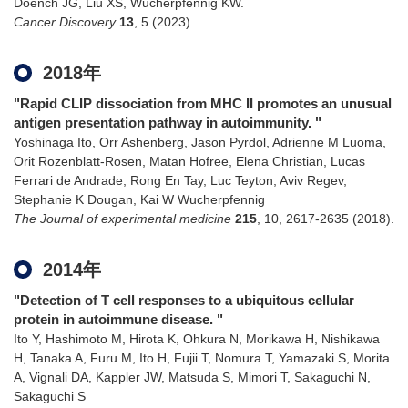
Doench JG, Liu XS, Wucherpfennig KW.
Cancer Discovery
13
,
5
(2023)
.
2018年
"Rapid CLIP dissociation from MHC II promotes an unusual
antigen presentation pathway in autoimmunity. "
Yoshinaga Ito, Orr Ashenberg, Jason Pyrdol, Adrienne M Luoma,
Orit Rozenblatt-Rosen, Matan Hofree, Elena Christian, Lucas
Ferrari de Andrade, Rong En Tay, Luc Teyton, Aviv Regev,
Stephanie K Dougan, Kai W Wucherpfennig
The Journal of experimental medicine
215
,
10
,
2617-2635
(2018)
.
2014年
"Detection of T cell responses to a ubiquitous cellular
protein in autoimmune disease. "
Ito Y, Hashimoto M, Hirota K, Ohkura N, Morikawa H, Nishikawa
H, Tanaka A, Furu M, Ito H, Fujii T, Nomura T, Yamazaki S, Morita
A, Vignali DA, Kappler JW, Matsuda S, Mimori T, Sakaguchi N,
Sakaguchi S