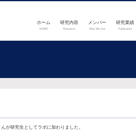
ホーム
研究内容
メンバー
研究業績
HOME
Research
Who We Are
Publication
主要論文
原著論文
総説
日本語総
書
yangさんが研究生としてラボに加わりました。